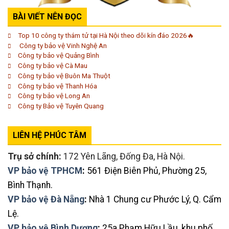
BÀI VIẾT NÊN ĐỌC
Top 10 công ty thám tử tại Hà Nội theo dõi kín đáo 2026🔥
Công ty bảo vệ Vinh Nghệ An
Công ty bảo vệ Quảng Bình
Công ty bảo vệ Cà Mau
Công ty bảo vệ Buôn Ma Thuột
Công ty bảo vệ Thanh Hóa
Công ty bảo vệ Long An
Công ty Bảo vệ Tuyên Quang
LIÊN HỆ PHÚC TÂM
Trụ sở chính:
172 Yên Lãng, Đống Đa, Hà Nội.
VP bảo vệ TPHCM
:
561 Điện Biên Phủ, Phường 25,
Bình Thạnh.
VP bảo vệ Đà Nẵng
:
Nhà 1 Chung cư Phước Lý, Q. Cẩm
Lệ.
VP bảo vệ Bình Dương
:
25a Phạm Hữu Lầu, khu phố