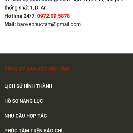
thống nhất 1, Dĩ An
Hotline 24/7:
0972.09.5878
Mail:
baovephuctam@gmail.com
CÔNG TY BẢO VỆ PHÚC TÂM
LỊCH SỬ HÌNH THÀNH
HỒ SƠ NĂNG LỰC
NHU CẦU HỢP TÁC
PHÚC TÂM TRÊN BÁO CHÍ