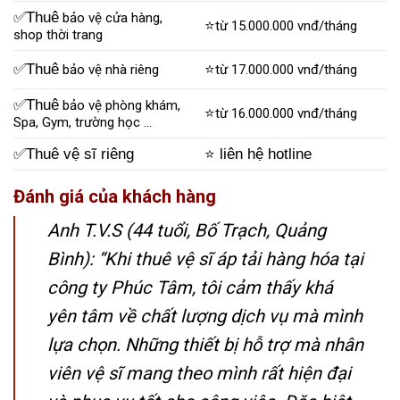
✅Thuê
bảo vệ cửa hàng,
⭐
từ 15.000.000 vnđ/tháng
shop thời trang
✅Thuê
⭐
bảo vệ nhà riêng
từ 17.000.000 vnđ/tháng
✅Thuê
bảo vệ phòng khám,
⭐
từ 16.000.000 vnđ/tháng
Spa, Gym, trường học …
✅Thuê vệ sĩ riêng
⭐ liên hệ hotline
Đánh giá của khách hàng
Anh T.V.S (44 tuổi, Bố Trạch, Quảng
Bình): “Khi thuê vệ sĩ áp tải hàng hóa tại
công ty Phúc Tâm, tôi cảm thấy khá
yên tâm về chất lượng dịch vụ mà mình
lựa chọn. Những thiết bị hỗ trợ mà nhân
viên vệ sĩ mang theo mình rất hiện đại