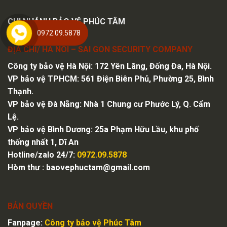
CHI NHÁNH BẢO VỆ PHÚC TÂM
0972.09.5878
ĐỊA CHỈ/ HA NOI – SAI GON SECURITY COMPANY
Công ty bảo vệ Hà Nội
: 172 Yên Lãng, Đống Đa, Hà Nội.
VP bảo vệ TPHCM: 561 Điện Biên Phủ, Phường 25, Bình
Thạnh.
VP bảo vệ Đà Nẵng: Nhà 1 Chung cư Phước Lý, Q. Cẩm
Lệ.
VP bảo vệ Bình Dương: 25a Phạm Hữu Lầu, khu phố
thống nhất 1, Dĩ An
Hotline/zalo 24/7:
0972.09.5878
Hòm thư :
baovephuctam@gmail.com
BẢN QUYỀN
Fanpage:
Công ty bảo vệ
Phúc Tâm