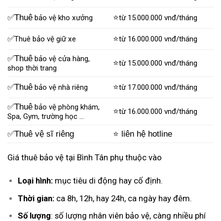
✅Thuê
⭐
bảo vệ kho xưởng
từ 15.000.000 vnđ/tháng
✅
⭐
Thuê bảo vệ giữ xe
từ 16.000.000 vnđ/tháng
✅Thuê
bảo vệ cửa hàng,
⭐
từ 15.000.000 vnđ/tháng
shop thời trang
✅Thuê
⭐
bảo vệ nhà riêng
từ 17.000.000 vnđ/tháng
✅Thuê
bảo vệ phòng khám,
⭐
từ 16.000.000 vnđ/tháng
Spa, Gym, trường học …
✅Thuê vệ sĩ riêng
⭐ liên hệ hotline
Giá thuê bảo vệ tại Bình Tân phụ thuộc vào
Loại hình:
mục tiêu di động hay cố định.
Thời gian:
ca 8h, 12h, hay 24h, ca ngày hay đêm.
Số lượng
: số lượng nhân viên bảo vệ, càng nhiều phí