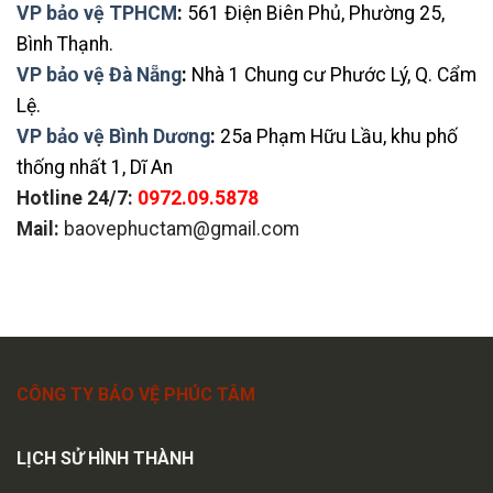
VP bảo vệ TPHCM
:
561 Điện Biên Phủ, Phường 25,
Bình Thạnh.
VP bảo vệ Đà Nẵng
:
Nhà 1 Chung cư Phước Lý, Q. Cẩm
Lệ.
VP bảo vệ Bình Dương
:
25a Phạm Hữu Lầu, khu phố
thống nhất 1, Dĩ An
Hotline 24/7:
0972.09.5878
Mail:
baovephuctam@gmail.com
CÔNG TY BẢO VỆ PHÚC TÂM
LỊCH SỬ HÌNH THÀNH