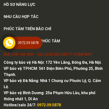
HỒ SƠ NĂNG LỰC
NHU CẦU HỢP TÁC
PHÚC TÂM TRÊN BÁO CHÍ
CHI NHÁNH BẢO VỆ PHÚC TÂM
0972.09.5878
ĐỊA CHỈ/ HA NOI – SAI GON SECURITY COMPANY
Công ty bảo vệ Hà Nội
: 172 Yên Lãng, Đống Đa, Hà Nội.
VP bảo vệ TPHCM: 561 Điện Biên Phủ, Phường 25, Bình
Thạnh.
VP bảo vệ Đà Nẵng: Nhà 1 Chung cư Phước Lý, Q. Cẩm
Lệ.
VP bảo vệ Bình Dương: 25a Phạm Hữu Lầu, khu phố
thống nhất 1, Dĩ An
Hotline/zalo 24/7:
0972.09.5878