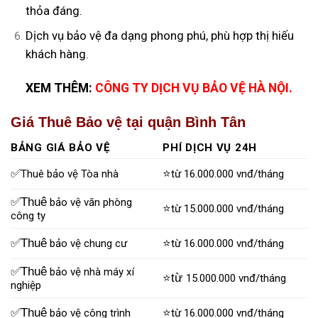
thỏa đáng.
Dịch vụ bảo vệ đa dạng phong phú, phù hợp thị hiếu
khách hàng.
XEM THÊM:
CÔNG TY DỊCH VỤ BẢO VỆ HÀ NỘI
.
Giá Thuê Bảo vệ tại quận Bình Tân
BẢNG GIÁ BẢO VỆ
PHÍ DỊCH VỤ 24H
✅
⭐
Thuê bảo vệ Tòa nhà
từ 16.000.000 vnđ/tháng
✅Thuê
bảo vệ văn phòng
⭐
từ 15.000.000 vnđ/tháng
công ty
✅Thuê
⭐
bảo vệ chung cư
từ 16.000.000 vnđ/tháng
✅Thuê
bảo vệ nhà máy xí
⭐từ
15.000.000 vnđ/tháng
nghiệp
✅Thuê
⭐
bảo vệ công trình
từ 16.000.000 vnđ/tháng