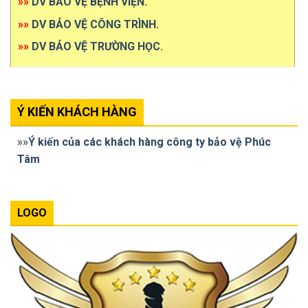
»»
DV BẢO VỆ BỆNH VIỆN
.
»»
DV BẢO VỆ CÔNG TRÌNH
.
»»
DV BẢO VỆ TRƯỜNG HỌC
.
Ý KIẾN KHÁCH HÀNG
»»
Ý kiến của các khách hàng công ty bảo vệ Phúc
Tâm
LOGO