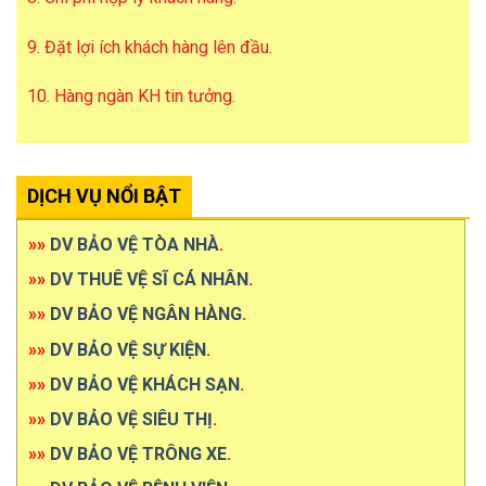
9. Đặt lợi ích khách hàng lên đầu.
10. Hàng ngàn KH tin tưởng.
DỊCH VỤ NỔI BẬT
»»
DV BẢO VỆ TÒA NHÀ
.
»»
DV THUÊ VỆ SĨ CÁ NHÂN
.
»»
DV BẢO VỆ NGÂN HÀNG
.
»»
DV BẢO VỆ SỰ KIỆN
.
»»
DV BẢO VỆ KHÁCH SẠN
.
»»
DV BẢO VỆ SIÊU THỊ
.
»»
DV BẢO VỆ TRÔNG XE
.