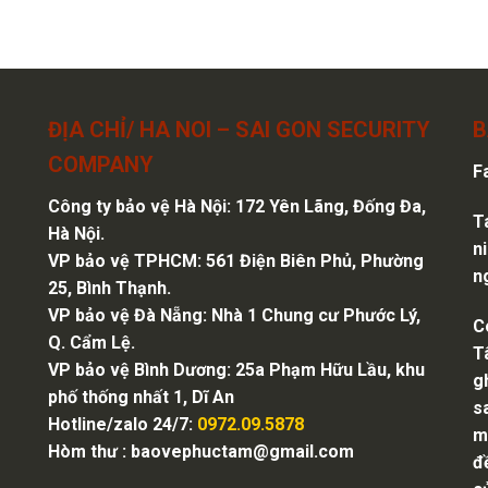
ĐỊA CHỈ/ HA NOI – SAI GON SECURITY
B
COMPANY
F
Công ty bảo vệ Hà Nội
: 172 Yên Lãng, Đống Đa,
T
Hà Nội.
n
VP bảo vệ TPHCM: 561 Điện Biên Phủ, Phường
n
25, Bình Thạnh.
VP bảo vệ Đà Nẵng: Nhà 1 Chung cư Phước Lý,
C
Q. Cẩm Lệ.
T
VP bảo vệ Bình Dương: 25a Phạm Hữu Lầu, khu
g
phố thống nhất 1, Dĩ An
s
Hotline/zalo 24/7:
0972.09.5878
m
Hòm thư :
baovephuctam@gmail.com
đ