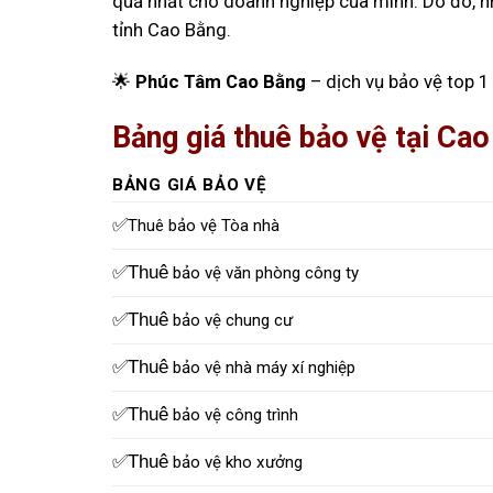
quả nhất cho doanh nghiệp của mình. Do đó, n
tỉnh Cao Bằng.
🌟
Phúc Tâm Cao Bằng
– dịch vụ bảo vệ top 1
Bảng giá thuê bảo vệ tại Ca
BẢNG GIÁ BẢO VỆ
✅
Thuê bảo vệ Tòa nhà
✅Thuê
bảo vệ văn phòng công ty
✅Thuê
bảo vệ chung cư
✅Thuê
bảo vệ nhà máy xí nghiệp
✅Thuê
bảo vệ công trình
✅Thuê
bảo vệ kho xưởng