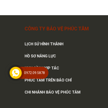
CÔNG TY BẢO VỆ PHÚC TÂM
LỊCH SỬ HÌNH THÀNH
HỒ SƠ NĂNG LỰC
NHU CẦU HỢP TÁC
0972.09.5878
PHÚC TÂM TRÊN BÁO CHÍ
CHI NHÁNH BẢO VỆ PHÚC TÂM