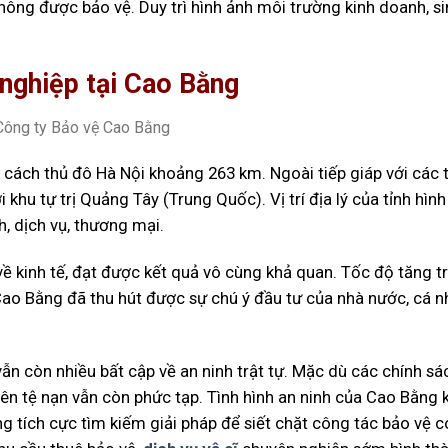
không được bảo vệ. Duy trì hình ảnh môi trường kinh doanh, s
nghiệp tại Cao Bằng
cách thủ đô Hà Nội khoảng 263 km. Ngoài tiếp giáp với các t
i khu tự trị Quảng Tây (Trung Quốc). Vị trí địa lý của tỉnh
hình
h, dịch vụ, thương mại.
về kinh tế, đạt được kết quả vô cùng khả quan. Tốc độ tăng 
h Cao Bằng đã thu hút được sự chú ý đầu tư của nhà nước, cá n
 vẫn còn nhiều bất cập về an ninh trật tự. Mặc dù các chính sá
hiên tệ nạn vẫn còn phức tạp. Tình hình an ninh của Cao Bằng 
g tích cực tìm kiếm giải pháp để siết chặt công tác bảo vệ c