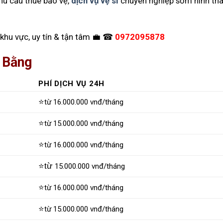
hu cầu thuê bảo vệ,
dịch vụ vệ sĩ
chuyên nghiệp sớm hình thà
 khu vực, uy tín & tận tâm 💼 ☎
0972095878
o Bằng
PHÍ DỊCH VỤ 24H
⭐
từ 16.000.000 vnđ/tháng
⭐
từ 15.000.000 vnđ/tháng
⭐
từ 16.000.000 vnđ/tháng
⭐từ
15.000.000 vnđ/tháng
⭐
từ 16.000.000 vnđ/tháng
⭐
từ 15.000.000 vnđ/tháng