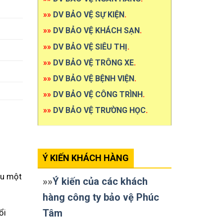
»»
DV BẢO VỆ SỰ KIỆN
.
»»
DV BẢO VỆ KHÁCH SẠN
.
»»
DV BẢO VỆ SIÊU THỊ
.
»»
DV BẢO VỆ TRÔNG XE
.
»»
DV BẢO VỆ BỆNH VIỆN
.
»»
DV BẢO VỆ CÔNG TRÌNH
.
»»
DV BẢO VỆ TRƯỜNG HỌC
.
Ý KIẾN KHÁCH HÀNG
ầu một
»»
Ý kiến của các khách
hàng công ty bảo vệ Phúc
Tâm
ổi