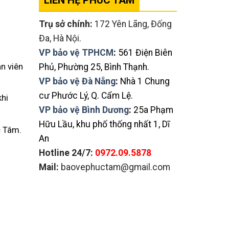
LIÊN HỆ PHÚC TÂM
Trụ sở chính:
172 Yên Lãng, Đống
Đa, Hà Nội.
VP bảo vệ TPHCM
:
561 Điện Biên
n viên
Phủ, Phường 25, Bình Thạnh.
VP bảo vệ Đà Nẵng
:
Nhà 1 Chung
cư Phước Lý, Q. Cẩm Lệ.
khi
VP bảo vệ Bình Dương
:
25a Phạm
Hữu Lầu, khu phố thống nhất 1, Dĩ
c Tâm.
An
Hotline 24/7:
0972.09.5878
Mail:
baovephuctam@gmail.com