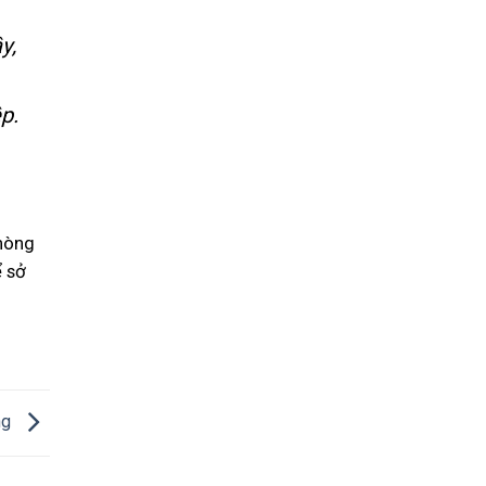
y,
p.
phòng
ể sở
ng