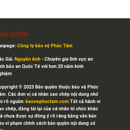
ẢN QUYỀN
anpage:
Công ty bảo vệ
Phúc Tâm
ác Giả:
Nguyễn Anh
- Chuyên gia lĩnh vực an
inh bảo an Quốc Tế với hơn 20 năm kinh
ghiệm
opyright ® 2023 Bản quyền thuộc bảo vệ Phúc
âm. Các đơn vị cá nhân sao chép nội dung nhớ
hi rõ nguồn:
baovephuctam.com
Tất cả hành vi
ao chép, đăng tải lại của cá nhân tổ chức khác
à chưa được sự đồng ý rõ ràng bằng văn bản
ều vi phạm chính sách bản quyền nội dung số