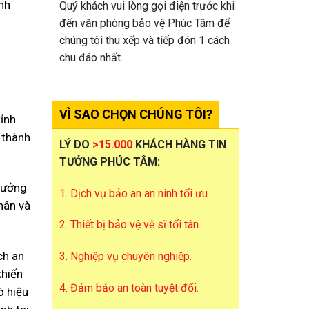
inh
Quý khách vui lòng gọi điện trước khi
đến văn phòng bảo vệ Phúc Tâm để
chúng tôi thu xếp và tiếp đón 1 cách
chu đáo nhất.
VÌ SAO CHỌN CHÚNG TÔI?
ỉnh
 thành
LÝ DO
>15.000
KHÁCH HÀNG TIN
TƯỞNG PHÚC TÂM:
trưởng
1. Dịch vụ bảo an an ninh tối ưu.
hân và
2. Thiết bị bảo vệ vệ sĩ tối tân.
ch an
3. Nghiệp vụ chuyên nghiệp.
khiến
4. Đảm bảo an toàn tuyệt đối.
ó hiệu