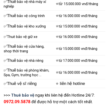
✅Thuê
bảo vệ nhà máy xí
⭐từ
15.000.000 vnđ/tháng
nghiệp
✅Thuê
⭐
bảo vệ công trình
từ 16.000.000 vnđ/tháng
✅Thuê
⭐
bảo vệ kho xưởng
từ 15.000.000 vnđ/tháng
✅
⭐
Thuê bảo vệ giữ xe
từ 16.000.000 vnđ/tháng
✅Thuê
bảo vệ cửa hàng,
⭐
từ 15.000.000 vnđ/tháng
shop thời trang
✅Thuê
⭐
bảo vệ nhà riêng
từ 17.000.000 vnđ/tháng
✅Thuê
bảo vệ phòng khám,
⭐
từ 16.000.000 vnđ/tháng
Spa, Gym, trường học …
✅Thuê vệ sĩ riêng
⭐ liên hệ hotline
>>>
Thuê bảo vệ
ngay khi liên hệ đến Hotline 24/7:
0972.09.5878
để được hỗ trợ một cách tốt nhất.