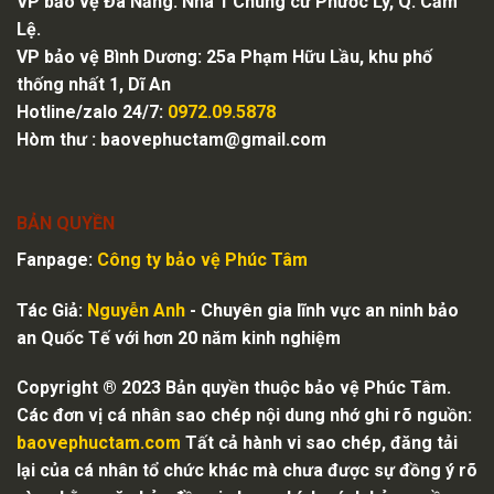
VP bảo vệ Đà Nẵng: Nhà 1 Chung cư Phước Lý, Q. Cẩm
Lệ.
VP bảo vệ Bình Dương: 25a Phạm Hữu Lầu, khu phố
thống nhất 1, Dĩ An
Hotline/zalo 24/7:
0972.09.5878
Hòm thư :
baovephuctam@gmail.com
BẢN QUYỀN
Fanpage:
Công ty bảo vệ
Phúc Tâm
Tác Giả:
Nguyễn Anh
- Chuyên gia lĩnh vực an ninh bảo
an Quốc Tế với hơn 20 năm kinh nghiệm
Copyright ® 2023 Bản quyền thuộc bảo vệ Phúc Tâm.
Các đơn vị cá nhân sao chép nội dung nhớ ghi rõ nguồn:
baovephuctam.com
Tất cả hành vi sao chép, đăng tải
lại của cá nhân tổ chức khác mà chưa được sự đồng ý rõ