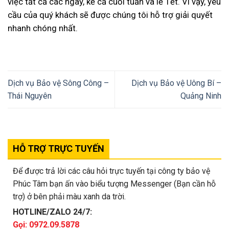
việc tất cả các ngày, kể cả cuối tuần và lễ Tết. Vì vậy, yêu
cầu của quý khách sẽ được chúng tôi hỗ trợ giải quyết
nhanh chóng nhất.
Dịch vụ Bảo vệ Sông Công –
Dịch vụ Bảo vệ Uông Bí –
Thái Nguyên
Quảng Ninh
HỖ TRỢ TRỰC TUYẾN
Để được trả lời các câu hỏi trực tuyến tại công ty bảo vệ
Phúc Tâm bạn ấn vào biểu tượng Messenger (Bạn cần hỗ
trợ) ở bên phải màu xanh da trời.
HOTLINE/ZALO 24/7:
Gọi: 0972.09.5878