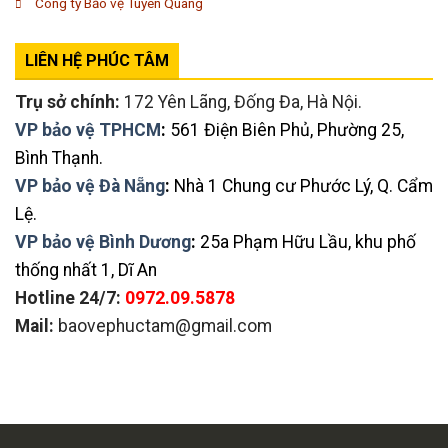
Công ty Bảo vệ Tuyên Quang
LIÊN HỆ PHÚC TÂM
Trụ sở chính:
172 Yên Lãng, Đống Đa, Hà Nội.
VP bảo vệ TPHCM
:
561 Điện Biên Phủ, Phường 25,
Bình Thạnh.
VP bảo vệ Đà Nẵng
:
Nhà 1 Chung cư Phước Lý, Q. Cẩm
Lệ.
VP bảo vệ Bình Dương
:
25a Phạm Hữu Lầu, khu phố
thống nhất 1, Dĩ An
Hotline 24/7:
0972.09.5878
Mail:
baovephuctam@gmail.com