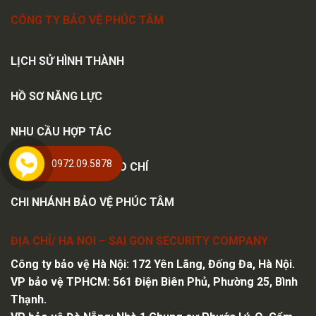
CÔNG TY BẢO VỆ PHÚC TÂM
LỊCH SỬ HÌNH THÀNH
HỒ SƠ NĂNG LỰC
NHU CẦU HỢP TÁC
0972.09.5878
PHÚC TÂM TRÊN BÁO CHÍ
CHI NHÁNH BẢO VỆ PHÚC TÂM
ĐỊA CHỈ/ HA NOI – SAI GON SECURITY COMPANY
Công ty bảo vệ Hà Nội
: 172 Yên Lãng, Đống Đa, Hà Nội.
VP bảo vệ TPHCM: 561 Điện Biên Phủ, Phường 25, Bình
Thạnh.