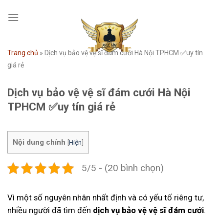
Skip
to
content
Trang chủ
»
Dịch vụ bảo vệ vệ sĩ đám cưới Hà Nội TPHCM ✅uy tín
giá rẻ
Dịch vụ bảo vệ vệ sĩ đám cưới Hà Nội
TPHCM ✅uy tín giá rẻ
Nội dung chính
[
Hiện
]
5/5 - (20 bình chọn)
Vì một số nguyên nhân nhất định và có yếu tố riêng tư,
nhiều người đã tìm đến
dịch vụ bảo vệ vệ sĩ đám cưới
.