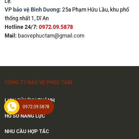
Lệ.
VP bảo vệ Bình Dương
:
25a Phạm Hữu Lầu, khu phố
thống nhất 1, Dĩ An
Hotline 24/7:
0972.09.5878
Mail:
baovephuctam@gmail.com
CÔNG TY BẢO VỆ PHÚC TÂM
LỊCH SỬ HÌNH THÀNH
0972.09.5878
HỒ SƠ NĂNG LỰC
NHU CẦU HỢP TÁC