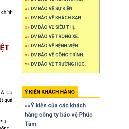
»»
DV BẢO VỆ SỰ KIỆN
.
 chính
»»
DV BẢO VỆ KHÁCH SẠN
.
»»
DV BẢO VỆ SIÊU THỊ
.
»»
DV BẢO VỆ TRÔNG XE
.
»»
DV BẢO VỆ BỆNH VIỆN
.
YỆT
»»
DV BẢO VỆ CÔNG TRÌNH
.
»»
DV BẢO VỆ TRƯỜNG HỌC
.
Ý KIẾN KHÁCH HÀNG
 Á. Có
ết quả
»»
Ý kiến của các khách
hàng công ty bảo vệ Phúc
ững
Tâm
sống.