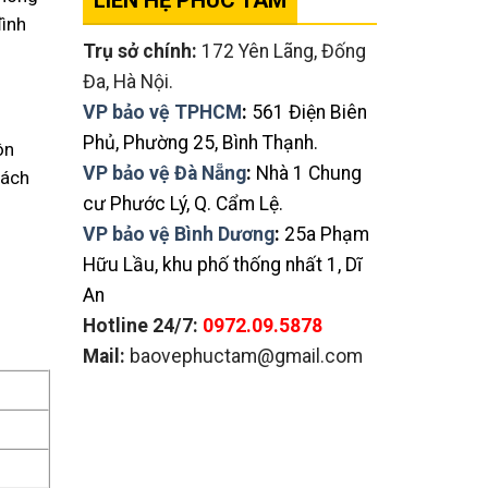
LIÊN HỆ PHÚC TÂM
đình
Trụ sở chính:
172 Yên Lãng, Đống
Đa, Hà Nội.
VP bảo vệ TPHCM
:
561 Điện Biên
Phủ, Phường 25, Bình Thạnh.
ôn
VP bảo vệ Đà Nẵng
:
Nhà 1 Chung
hách
cư Phước Lý, Q. Cẩm Lệ.
VP bảo vệ Bình Dương
:
25a Phạm
Hữu Lầu, khu phố thống nhất 1, Dĩ
An
h
Hotline 24/7:
0972.09.5878
Mail:
baovephuctam@gmail.com