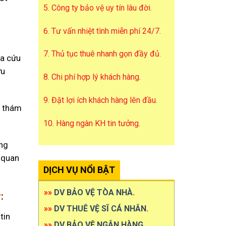
5. Công ty bảo vệ uy tín lâu đời.
6. Tư vấn nhiệt tình miễn phí 24/7.
7. Thủ tục thuê nhanh gọn đầy đủ.
ra cứu
ứu
8. Chi phí hợp lý khách hàng.
9. Đặt lợi ích khách hàng lên đầu.
ệ thám
10. Hàng ngàn KH tin tưởng.
ang
 quan
DỊCH VỤ NỔI BẬT
»»
DV BẢO VỆ TÒA NHÀ
.
:
»»
DV THUÊ VỆ SĨ CÁ NHÂN
.
tin
»»
DV BẢO VỆ NGÂN HÀNG
.