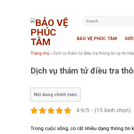
Skip
to
content
BẢO VỆ PHÚC TÂM
GIỚ
Trang chủ
»
Dịch vụ thám tử điều tra thông tin uy tín h
Dịch vụ thám tử điều tra th
Nội dung chính
[
Hiện
]
4.9/5 - (15 bình chọn)
Trong cuộc sống, có rất nhiều dạng thông tin 