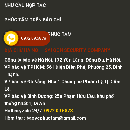
NHU CẦU HỢP TÁC
PHÚC TÂM TRÊN BÁO CHÍ
CHI NHÁNH BẢO VỆ PHÚC TÂM
0972.09.5878
ĐỊA CHỈ/ HA NOI – SAI GON SECURITY COMPANY
Công ty bảo vệ Hà Nội
: 172 Yên Lãng, Đống Đa, Hà Nội.
VP bảo vệ TPHCM: 561 Điện Biên Phủ, Phường 25, Bình
Thạnh.
VP bảo vệ Đà Nẵng: Nhà 1 Chung cư Phước Lý, Q. Cẩm
Lệ.
VP bảo vệ Bình Dương: 25a Phạm Hữu Lầu, khu phố
thống nhất 1, Dĩ An
Hotline/zalo 24/7:
0972.09.5878
Hòm thư :
baovephuctam@gmail.com