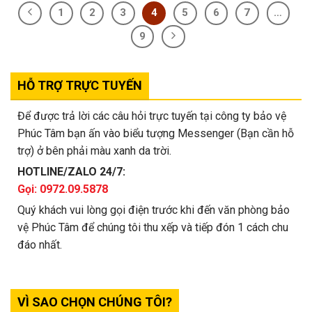
1
2
3
4
5
6
7
…
9
HỖ TRỢ TRỰC TUYẾN
Để được trả lời các câu hỏi trực tuyến tại công ty bảo vệ
Phúc Tâm bạn ấn vào biểu tượng Messenger (Bạn cần hỗ
trợ) ở bên phải màu xanh da trời.
HOTLINE/ZALO 24/7:
Gọi: 0972.09.5878
Quý khách vui lòng gọi điện trước khi đến văn phòng bảo
vệ Phúc Tâm để chúng tôi thu xếp và tiếp đón 1 cách chu
đáo nhất.
VÌ SAO CHỌN CHÚNG TÔI?